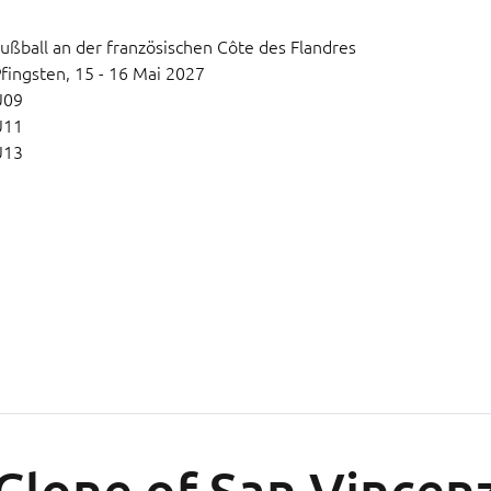
ußball an der französischen Côte des Flandres
fingsten,
15 - 16 Mai 2027
U09
U11
U13
Clone of San Vincen