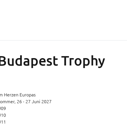
Budapest Trophy
m Herzen Europas
Sommer,
26 - 27 Juni 2027
U09
U10
U11