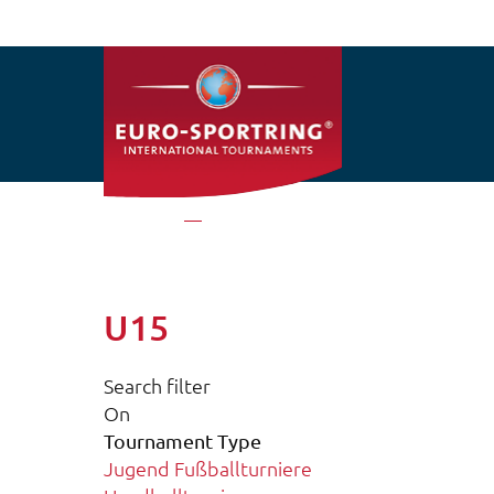
Direkt zum Inhalt
Startseite
U15
U15
Search filter
On
Tournament Type
Jugend Fußballturniere