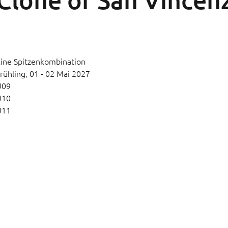
ine Spitzenkombination
rühling,
01 - 02 Mai 2027
U09
U10
U11