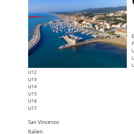
E
F
U12
U13
U14
U15
U16
U17
San Vincenzo
Italien