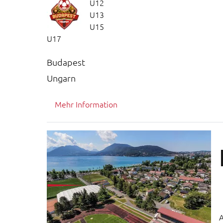
U12
U13
U15
U17
Budapest
Ungarn
Mehr Information
A