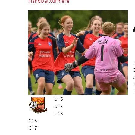
Handballturniere
F
U15
U17
G13
G15
G17