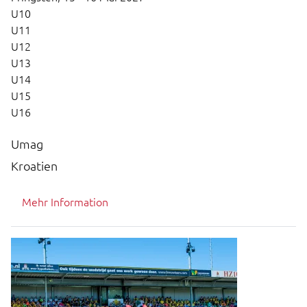
U10
U11
U12
U13
U14
U15
U16
Umag
Kroatien
Mehr Information