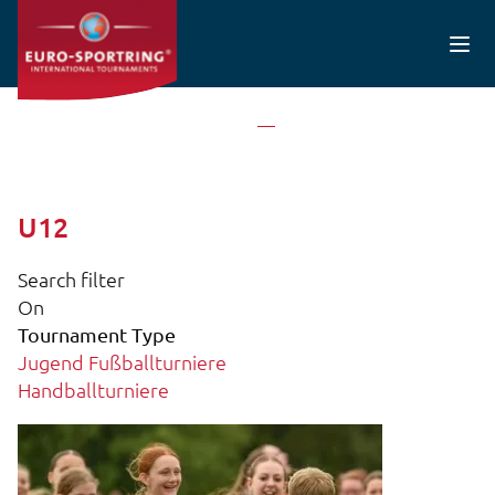
Direkt zum Inhalt
Startseite
U12
U12
Search filter
On
Tournament Type
Jugend Fußballturniere
Handballturniere