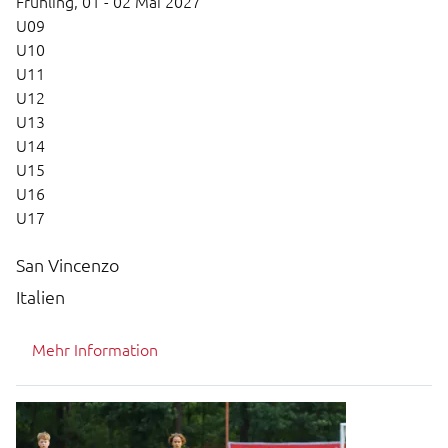
Frühling,
01 - 02 Mai 2027
U09
U10
U11
U12
U13
U14
U15
U16
U17
San Vincenzo
Italien
Mehr Information