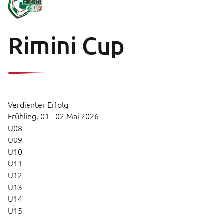
Rimini Cup
Verdienter Erfolg
Frühling,
01 - 02 Mai 2026
U08
U09
U10
U11
U12
U13
U14
U15