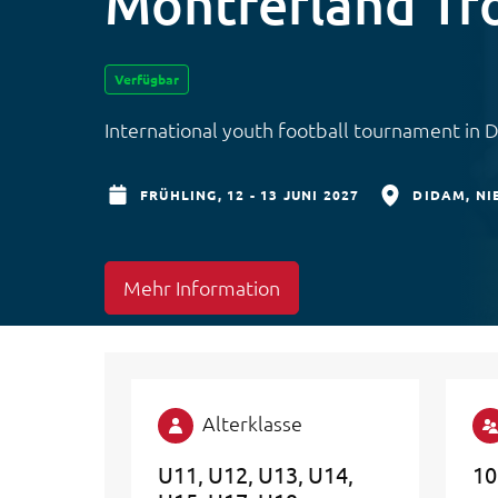
Montferland Tr
Verfügbar
International youth football tournament in
FRÜHLING,
12 - 13 JUNI 2027
DIDAM
NI
Mehr Information
Alterklasse
U11
U12
U13
U14
10