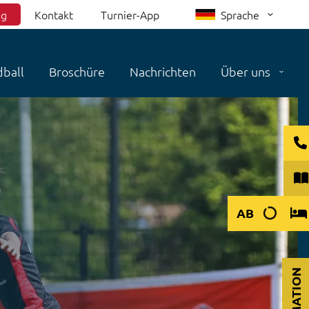
ng
Kontakt
Turnier-App
Sprache
ball
Broschüre
Nachrichten
Über uns
AB