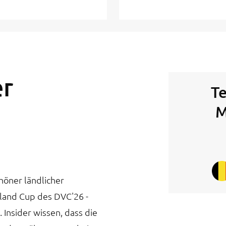
er
T
M
höner ländlicher
and Cup des DVC'26 -
Insider wissen, dass die