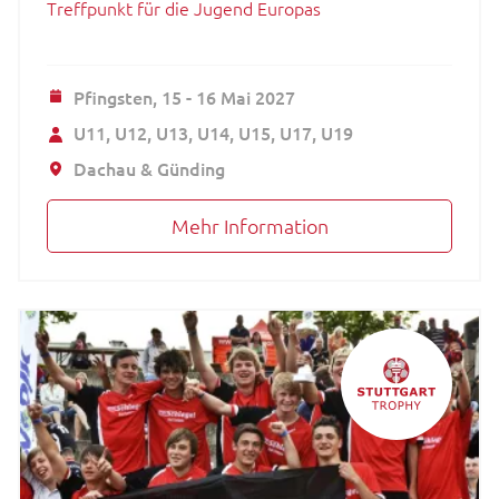
Treffpunkt für die Jugend Europas
Pfingsten,
15 - 16 Mai 2027
U11
U12
U13
U14
U15
U17
U19
Dachau & Günding
Mehr Information