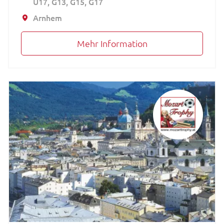
U17
G13
G15
G17
Arnhem
Mehr Information