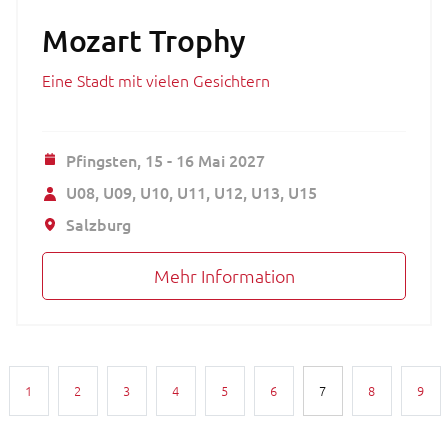
Mozart Trophy
Eine Stadt mit vielen Gesichtern
Pfingsten,
15 - 16 Mai 2027
U08
U09
U10
U11
U12
U13
U15
Salzburg
Mehr Information
Seitennummerierung
1
2
3
4
5
6
7
8
9
eite