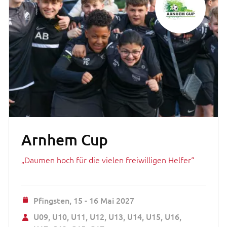
Arnhem Cup
„Daumen hoch für die vielen freiwilligen Helfer“
Pfingsten,
15 - 16 Mai 2027
U09
U10
U11
U12
U13
U14
U15
U16