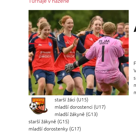
Turnaje v házené
F
V
s
m
m
starší žáci (U15)
mladší dorostenci (U17)
mladší žákyně (G13)
starší žákyně (G15)
mladší dorostenky (G17)