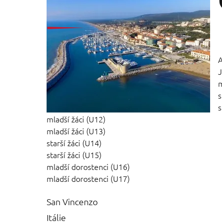
A
J
m
s
s
mladší žáci (U12)
mladší žáci (U13)
starší žáci (U14)
starší žáci (U15)
mladší dorostenci (U16)
mladší dorostenci (U17)
San Vincenzo
Itálie