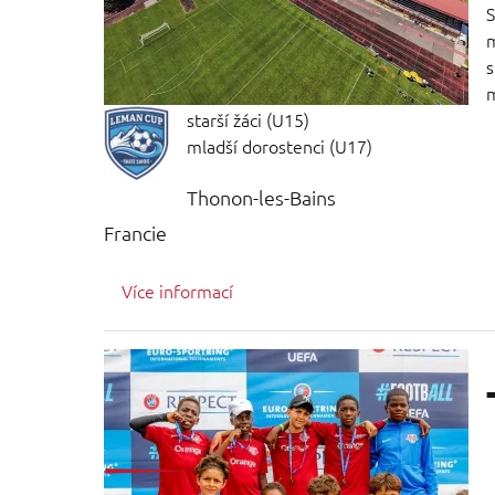
S
m
s
m
starší žáci (U15)
mladší dorostenci (U17)
Thonon-les-Bains
Francie
Více informací