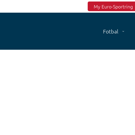
Top menu
My Euro-Sportring
Fotbal