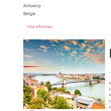
Antwerp
Belgie
Více informací
V
L
m
s
s