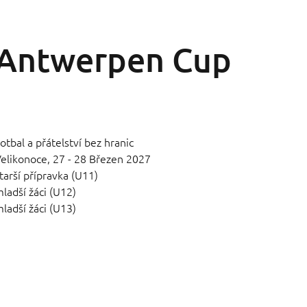
Antwerpen Cup
otbal a přátelství bez hranic
elikonoce,
27 - 28 Březen 2027
tarší přípravka (U11)
ladší žáci (U12)
ladší žáci (U13)