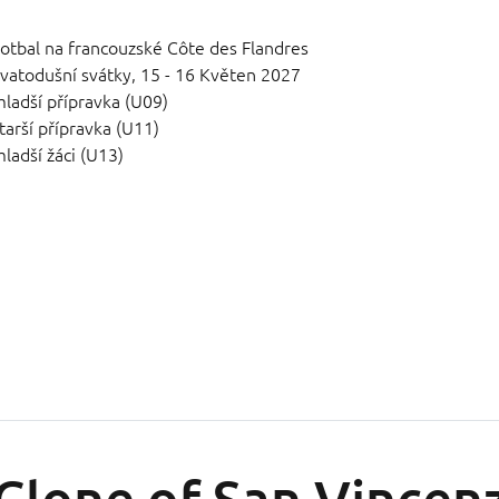
otbal na francouzské Côte des Flandres
vatodušní svátky,
15 - 16 Květen 2027
ladší přípravka (U09)
tarší přípravka (U11)
ladší žáci (U13)
Clone of San Vincen