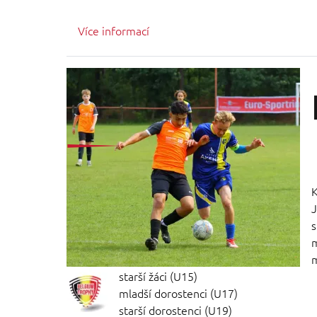
Více informací
K
J
s
m
m
starší žáci (U15)
mladší dorostenci (U17)
starší dorostenci (U19)