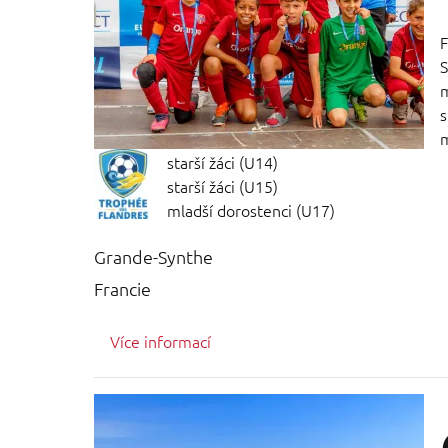
F
S
m
s
m
starší žáci (U14)
starší žáci (U15)
mladší dorostenci (U17)
Grande-Synthe
Francie
Více informací