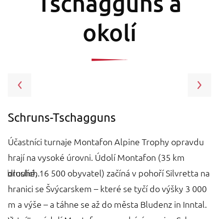
Tschagguns a
okolí
Schruns-Tschagguns
M
Účastníci turnaje Montafon Alpine Trophy opravdu
M
hrají na vysoké úrovni. Údolí Montafon (35 km
d
h bruslích.
dlouhé, 16 500 obyvatel) začíná v pohoří Silvretta na
o
há
hranici se Švýcarskem – které se tyčí do výšky 3 000
Rä
m a výše – a táhne se až do města Bludenz in Inntal.
Bu