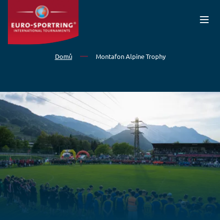
Přejít k hlavnímu obsahu
Domů
Montafon Alpine Trophy