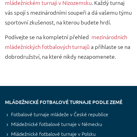
mládežnickém turnaji v Nizozemsku
. Každý turnaj
vás spojí s mezinárodními soupeři a dá vašemu týmu
sportovní zkušenost, na kterou budete hrdí.
Podívejte se na kompletní přehled
mezinárodních
mládežnických fotbalových turnajů
a přihlaste se na
dobrodružství, na které nikdy nezapomenete.
MLÁDEŽNICKÉ FOTBALOVÉ TURNAJE PODLE ZEMĚ
Fotbalové turnaje mládeže v České republice
Mládežnické fotbalové turnaje v Německu
Mládežnické fotbalové turnaje v Polsku