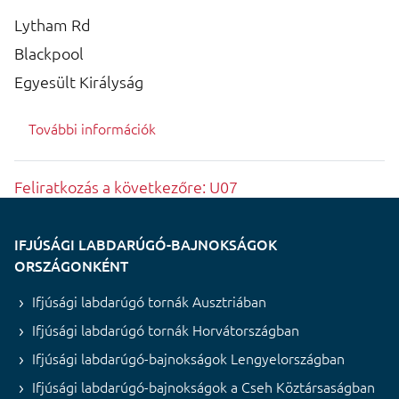
Lytham Rd
Blackpool
Egyesült Királyság
További információk
Feliratkozás a következőre: U07
IFJÚSÁGI LABDARÚGÓ-BAJNOKSÁGOK
ORSZÁGONKÉNT
Ifjúsági labdarúgó tornák Ausztriában
Ifjúsági labdarúgó tornák Horvátországban
Ifjúsági labdarúgó-bajnokságok Lengyelországban
Ifjúsági labdarúgó-bajnokságok a Cseh Köztársaságban