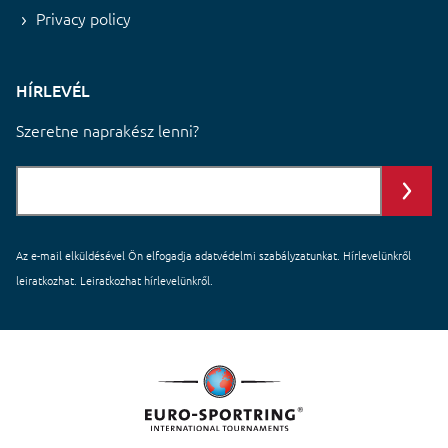
Privacy policy
HÍRLEVÉL
Szeretne naprakész lenni?
Az e-mail elküldésével Ön elfogadja
adatvédelmi szabályzatunkat
. Hírlevelünkről
leiratkozhat. Leiratkozhat hírlevelünkről.