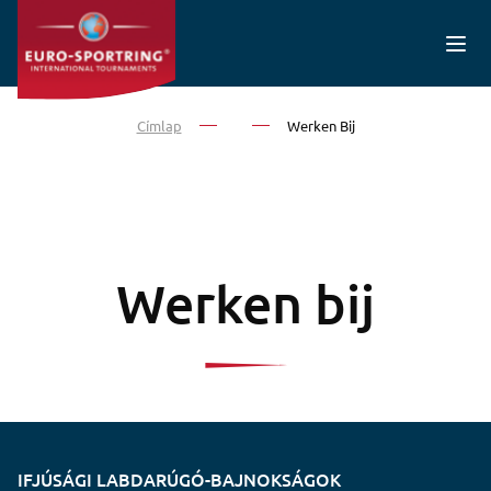
Ugrás a tartalomra
Címlap
Werken Bij
Werken bij
IFJÚSÁGI LABDARÚGÓ-BAJNOKSÁGOK