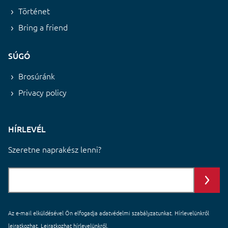
Történet
Bring a friend
SÚGÓ
Brosúránk
Privacy policy
HÍRLEVÉL
Szeretne naprakész lenni?
Az e-mail elküldésével Ön elfogadja
adatvédelmi szabályzatunkat
. Hírlevelünkről
leiratkozhat. Leiratkozhat hírlevelünkről.