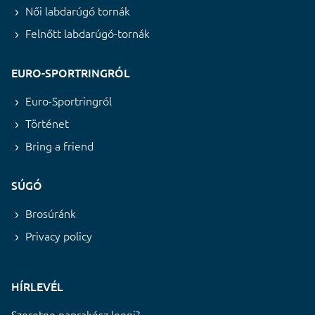
Női labdarúgó tornák
Felnőtt labdarúgó-tornák
EURO-SPORTRINGRÓL
Euro-Sportringról
Történet
Bring a friend
SÚGÓ
Brosúránk
Privacy policy
HÍRLEVÉL
Szeretne naprakész lenni?