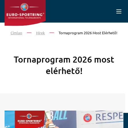
Ugrás a tartalomra
Címlap
Hírek
Tornaprogram 2026 Most Elérhető!
Tornaprogram 2026 most
elérhető!