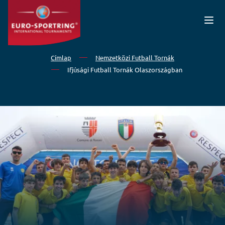
Ugrás a tartalomra
Címlap
Nemzetközi Futball Tornák
Ifjúsági Futball Tornák Olaszországban