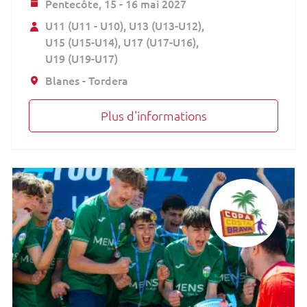
Pentecôte,
15 - 16 mai 2027
U11 (U11 - U10)
U13 (U13-U12)
U15 (U15-U14)
U17 (U17-U16)
U19 (U19-U17)
Blanes - Tordera
Plus d'informations