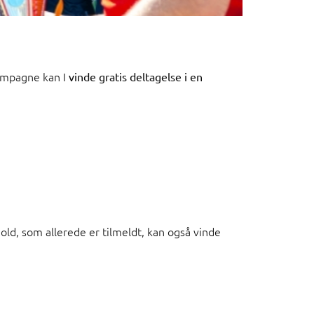
mpagne kan I
vinde gratis deltagelse i en
ld, som allerede er tilmeldt, kan også vinde