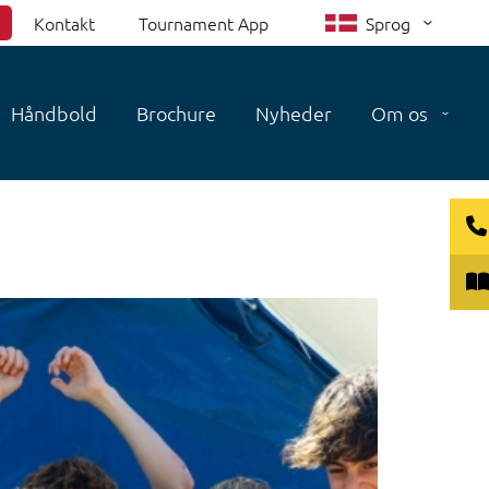
Kontakt
Tournament App
Sprog
Håndbold
Brochure
Nyheder
Om os