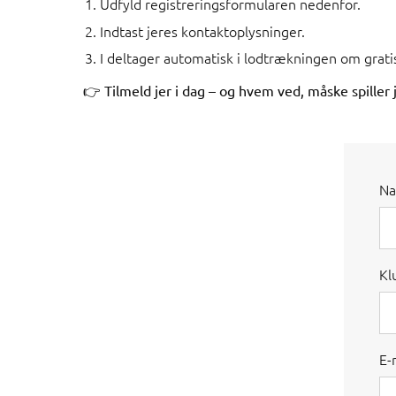
Udfyld registreringsformularen nedenfor.
Indtast jeres kontaktoplysninger.
I deltager automatisk i lodtrækningen om grati
👉 Tilmeld jer i dag – og hvem ved, måske spiller j
Na
Kl
E-