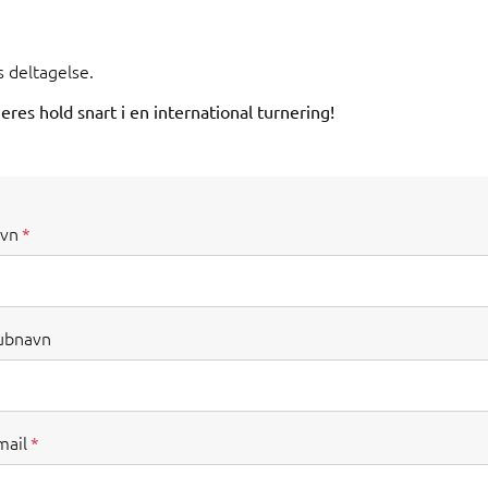
s deltagelse.
eres hold snart i en international turnering!
vn
ubnavn
mail