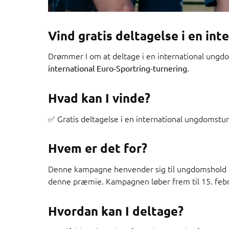
Vind gratis deltagelse i en int
Drømmer I om at deltage i en international ungd
.
international Euro-Sportring-turnering
Hvad kan I vinde?
✅ Gratis deltagelse i en international ungdomstu
Hvem er det for?
Denne kampagne henvender sig til ungdomshold og k
denne præmie. Kampagnen løber frem til 15. feb
Hvordan kan I deltage?