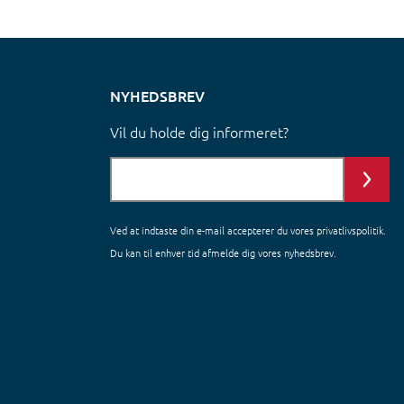
NYHEDSBREV
Vil du holde dig informeret?
Ved at indtaste din e-mail accepterer du vores
privatlivspolitik
.
Du kan til enhver tid afmelde dig vores nyhedsbrev.