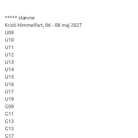
***** stævne
Kristi Himmelfart,
06 - 08 maj 2027
U09
U10
U11
U12
U13
U14
U15
U16
U17
U19
G09
G11
G13
G15
G17