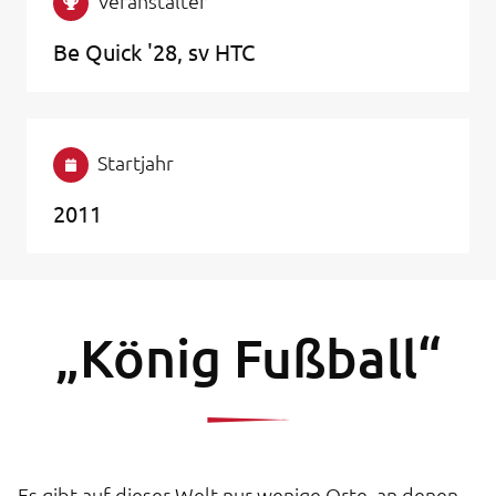
Veranstalter
Be Quick '28, sv HTC
Startjahr
2011
„König Fußball“
Es gibt auf dieser Welt nur wenige Orte, an denen