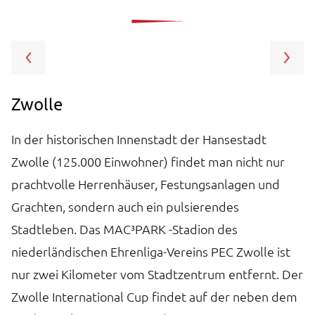
Zwolle
V
In der historischen Innenstadt der Hansestadt
D
t
Zwolle (125.000 Einwohner) findet man nicht nur
U
prachtvolle Herrenhäuser, Festungsanlagen und
(
Grachten, sondern auch ein pulsierendes
„G
Stadtleben. Das MAC³PARK -Stadion des
Wo
niederländischen Ehrenliga-Vereins PEC Zwolle ist
g
nur zwei Kilometer vom Stadtzentrum entfernt. Der
sc
Zwolle International Cup findet auf der neben dem
da