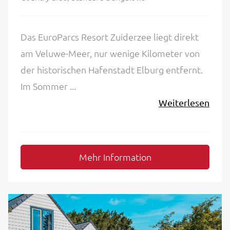
Das EuroParcs Resort Zuiderzee liegt direkt
am Veluwe-Meer, nur wenige Kilometer von
der historischen Hafenstadt Elburg entfernt.
Im Sommer ...
Weiterlesen
Mehr Information