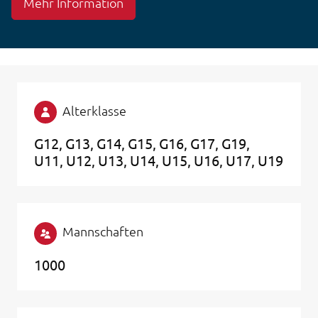
Mehr Information
Alterklasse
G12
G13
G14
G15
G16
G17
G19
U11
U12
U13
U14
U15
U16
U17
U19
Mannschaften
1000