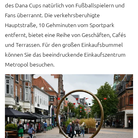
rn
T
des Dana Cups natürlich von Fußballspielern und
is
Fans überrannt. Die verkehrsberuhigte
T
Hauptstraße, 10 Gehminuten vom Sportpark
n
entfernt, bietet eine Reihe von Geschäften, Cafés
und Terrassen. Für den großen Einkaufsbummel
können Sie das beeindruckende Einkaufszentrum
Metropol besuchen.
en