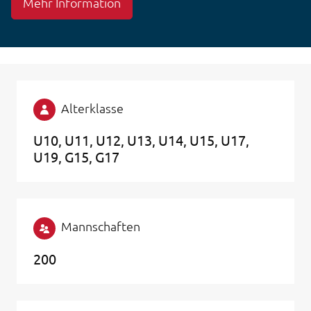
Mehr Information
Alterklasse
U10
U11
U12
U13
U14
U15
U17
U19
G15
G17
Mannschaften
200