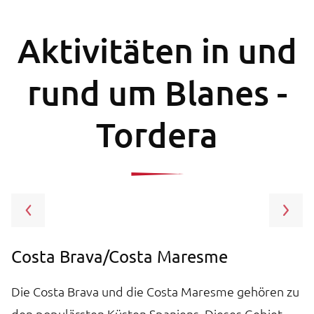
Aktivitäten in und
rund um Blanes -
Tordera
Costa Brava/Costa Maresme
B
Die Costa Brava und die Costa Maresme gehören zu
B
den populärsten Küsten Spaniens. Dieses Gebiet
e