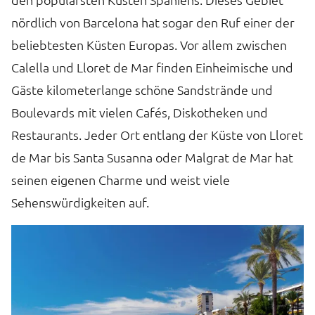
nördlich von Barcelona hat sogar den Ruf einer der
b
beliebtesten Küsten Europas. Vor allem zwischen
b
Calella und Lloret de Mar finden Einheimische und
e
Gäste kilometerlange schöne Sandstrände und
s
Boulevards mit vielen Cafés, Diskotheken und
u
Restaurants. Jeder Ort entlang der Küste von Lloret
z
u
de Mar bis Santa Susanna oder Malgrat de Mar hat
E
seinen eigenen Charme und weist viele
s
Sehenswürdigkeiten auf.
O
ü
au