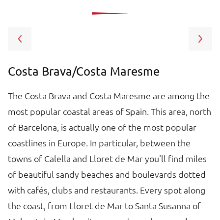
Costa Brava/Costa Maresme
B
The Costa Brava and Costa Maresme are among the
B
most popular coastal areas of Spain. This area, north
T
of Barcelona, is actually one of the most popular
at
st
coastlines in Europe. In particular, between the
bi
,
towns of Calella and Lloret de Mar you'll find miles
c
e
of beautiful sandy beaches and boulevards dotted
T
with cafés, clubs and restaurants. Every spot along
sp
the coast, from Lloret de Mar to Santa Susanna of
re