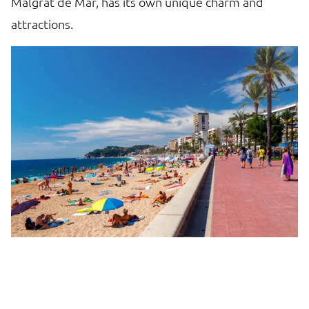
Malgrat de Mar, has its own unique charm and
in
attractions.
pi
o
t
m.
ci
a 