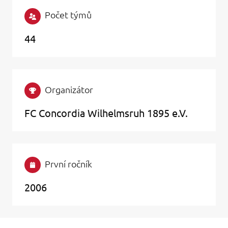
Počet týmů
44
Organizátor
FC Concordia Wilhelmsruh 1895 e.V.
První ročník
2006