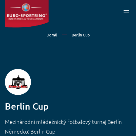
Přejít k hlavnímu obsahu
Domů
Berlin Cup
Berlin Cup
Mezinárodní mládežnický fotbalový turnaj Berlín
Německo: Berlin Cup