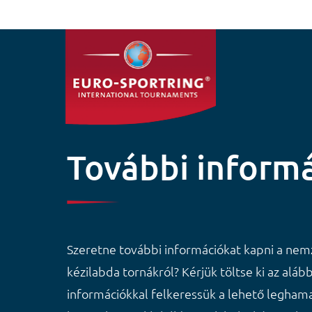
Ugrás a tartalomra
További inform
Szeretne további információkat kapni a nemz
kézilabda tornákról? Kérjük töltse ki az alább
információkkal felkeressük a lehető leghama