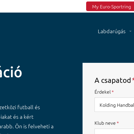
Top menu
My Euro-Sportring
Labdarúgás
áció
A csapatod
Érdekel
etközi futball és
iakat és a kért
Klub neve
rabb. Ön is felveheti a