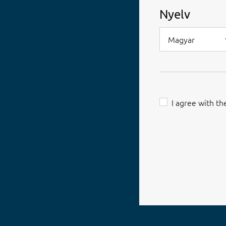
Nyelv
Magyar
I agree with t