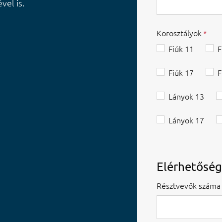
vel is.
Korosztályok
Fiúk 11
F
Fiúk 17
F
Lányok 13
Lányok 17
Elérhetősé
Résztvevők száma