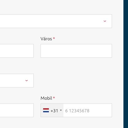
Város
Mobil
+31