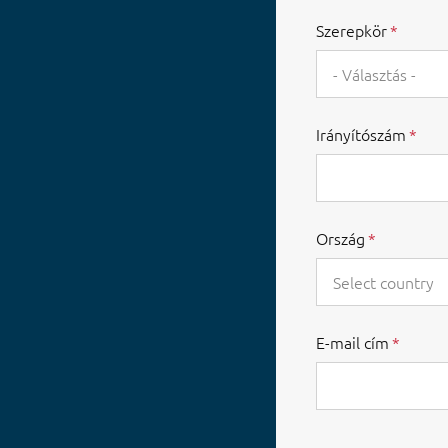
Szerepkör
- Választás -
Irányítószám
Ország
Select country
E-mail cím