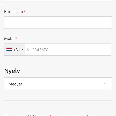
E-mail cím
Mobil
+31
Nyelv
Magyar
I agree with the
Euro-Sportring privacy policy