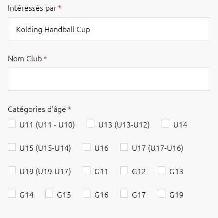
Intéressés par
Nom Club
Catégories d'âge
U11 (U11 - U10)
U13 (U13-U12)
U14
U15 (U15-U14)
U16
U17 (U17-U16)
U19 (U19-U17)
G11
G12
G13
G14
G15
G16
G17
G19