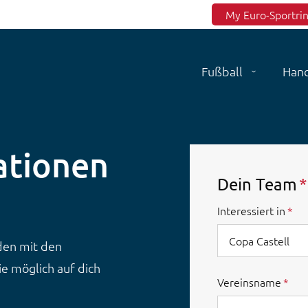
Top menu
My Euro-Sportri
Fußball
Hand
ationen
Dein Team
Interessiert in
rden mit den
e möglich auf dich
Vereinsname