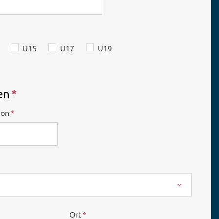
U15
U17
U19
en
son
Ort