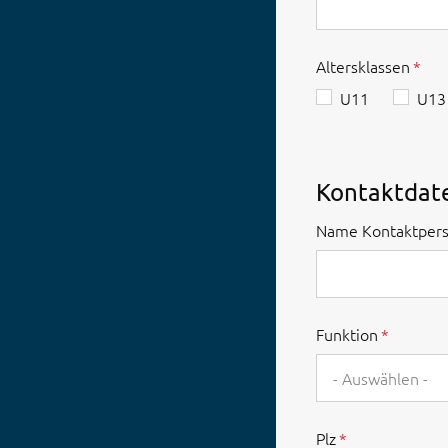
Altersklassen
U11
U13
Kontaktdat
Name Kontaktper
Funktion
- Auswählen -
Plz