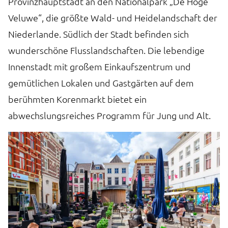
Provinzhauptstadt an den Nationalpark „De Hoge
u
Veluwe“, die größte Wald- und Heidelandschaft der
h
Niederlande. Südlich der Stadt befinden sich
d
wunderschöne Flusslandschaften. Die lebendige
M
Innenstadt mit großem Einkaufszentrum und
t
gemütlichen Lokalen und Gastgärten auf dem
berühmten Korenmarkt bietet ein
abwechslungsreiches Programm für Jung und Alt.