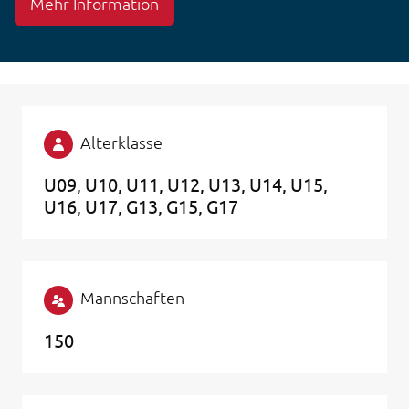
Mehr Information
Alterklasse
U09
U10
U11
U12
U13
U14
U15
U16
U17
G13
G15
G17
Mannschaften
150